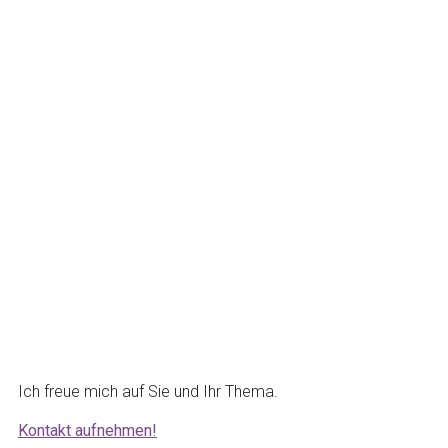
Zunächst lernen wir uns kennen. In einem unverbindlichen u
Wir klären gemeinsam was Sie brauchen, was Ihnen gut tut un
Die Coaching Sitzungen sind in
Einzelsitzungen
Workshop
Telefontermine oder digitale Gespräche
Spaziergänge (Walk and Talk)
buchbar.
Einzel- oder bis drei Personensitzungen, werden an meiner 
Wollen Sie mehr über das Life-Coaching und meine Methoden e
Den schwersten Schritt haben sie schon gemacht, sich zu Info
Ich freue mich auf Sie und Ihr Thema.
Kontakt aufnehmen!